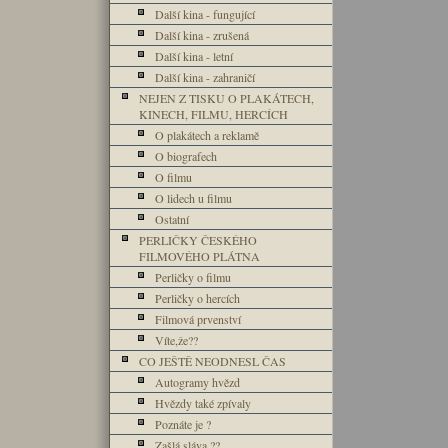
Další kina - fungující
Další kina - zrušená
Další kina - letní
Další kina - zahraničí
NEJEN Z TISKU O PLAKÁTECH,
KINECH, FILMU, HERCÍCH
O plakátech a reklamě
O biografech
O filmu
O lidech u filmu
Ostatní
PERLIČKY ČESKÉHO
FILMOVÉHO PLÁTNA
Perličky o filmu
Perličky o hercích
Filmová prvenství
Víte,že??
CO JEŠTĚ NEODNESL ČAS
Autogramy hvězd
Hvězdy také zpívaly
Poznáte je ?
Zašlá sláva ??