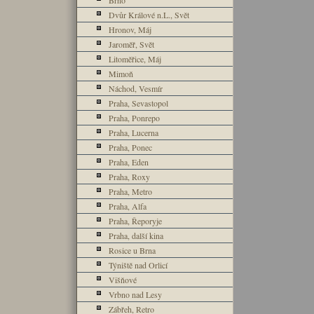
Brno
Dvůr Králové n.L., Svět
Hronov, Máj
Jaroměř, Svět
Litoměřice, Máj
Mimoň
Náchod, Vesmír
Praha, Sevastopol
Praha, Ponrepo
Praha, Lucerna
Praha, Ponec
Praha, Eden
Praha, Roxy
Praha, Metro
Praha, Alfa
Praha, Řeporyje
Praha, další kina
Rosice u Brna
Týniště nad Orlicí
Višňové
Vrbno nad Lesy
Zábřeh, Retro