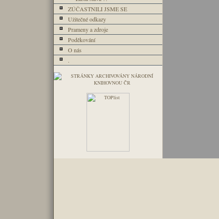
ZÚČASTNILI JSME SE
Užitečné odkazy
Prameny a zdroje
Poděkování
O nás
.