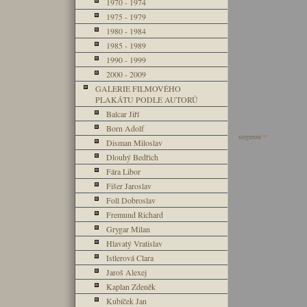
1970 - 1974
1975 - 1979
1980 - 1984
1985 - 1989
1990 - 1999
2000 - 2009
GALERIE FILMOVÉHO
PLAKÁTU PODLE AUTORŮ
Balcar Jiří
Born Adolf
stegeron
™
Disman Miloslav
Dlouhý Bedřich
Fára Libor
Fišer Jaroslav
Foll Dobroslav
Fremund Richard
Grygar Milan
Hlavatý Vratislav
Istlerová Clara
Jaroš Alexej
Kaplan Zdeněk
Kubíček Jan