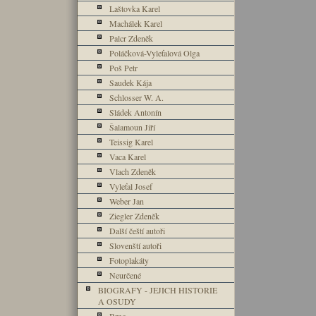
Laštovka Karel
Machálek Karel
Palcr Zdeněk
Poláčková-Vyleťalová Olga
Poš Petr
Saudek Kája
Schlosser W. A.
Sládek Antonín
Šalamoun Jiří
Teissig Karel
Vaca Karel
Vlach Zdeněk
Vyleťal Josef
Weber Jan
Ziegler Zdeněk
Další čeští autoři
Slovenští autoři
Fotoplakáty
Neurčené
BIOGRAFY - JEJICH HISTORIE
A OSUDY