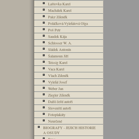
Laštovka Karel
Machálek Karel
Palcr Zdeněk
Poláčková-Vyleťalová Olga
Poš Petr
Saudek Kája
Schlosser W. A.
Sládek Antonín
Šalamoun Jiří
Teissig Karel
Vaca Karel
Vlach Zdeněk
Vyleťal Josef
Weber Jan
Ziegler Zdeněk
Další čeští autoři
Slovenští autoři
Fotoplakáty
Neurčené
BIOGRAFY - JEJICH HISTORIE
A OSUDY