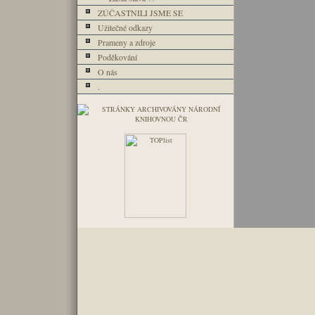
ZÚČASTNILI JSME SE
Užitečné odkazy
Prameny a zdroje
Poděkování
O nás
.