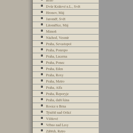
Brno
Dvůr Králové n.L., Svět
Hronov, Máj
Jaroměř, Svět
Litoměřice, Máj
Mimoň
Náchod, Vesmír
Praha, Sevastopol
Praha, Ponrepo
Praha, Lucerna
Praha, Ponec
Praha, Eden
Praha, Roxy
Praha, Metro
Praha, Alfa
Praha, Řeporyje
Praha, další kina
Rosice u Brna
Týniště nad Orlicí
Višňové
Vrbno nad Lesy
Zábřeh, Retro