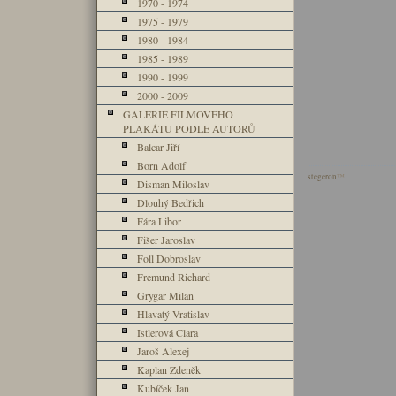
1970 - 1974
1975 - 1979
1980 - 1984
1985 - 1989
1990 - 1999
2000 - 2009
GALERIE FILMOVÉHO
PLAKÁTU PODLE AUTORŮ
Balcar Jiří
Born Adolf
stegeron
™
Disman Miloslav
Dlouhý Bedřich
Fára Libor
Fišer Jaroslav
Foll Dobroslav
Fremund Richard
Grygar Milan
Hlavatý Vratislav
Istlerová Clara
Jaroš Alexej
Kaplan Zdeněk
Kubíček Jan