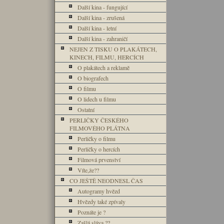
Další kina - fungující
Další kina - zrušená
Další kina - letní
Další kina - zahraničí
NEJEN Z TISKU O PLAKÁTECH,
KINECH, FILMU, HERCÍCH
O plakátech a reklamě
O biografech
O filmu
O lidech u filmu
Ostatní
PERLIČKY ČESKÉHO
FILMOVÉHO PLÁTNA
Perličky o filmu
Perličky o hercích
Filmová prvenství
Víte,že??
CO JEŠTĚ NEODNESL ČAS
Autogramy hvězd
Hvězdy také zpívaly
Poznáte je ?
Zašlá sláva ??